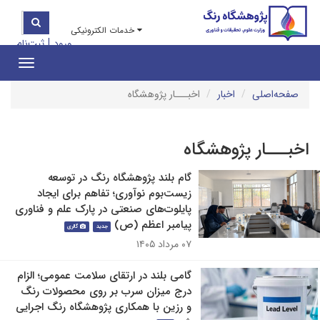
خدمات الکترونیکی
|
ورود
ثبت‌نام
Toggle
gation
صفحه‌اصلی
اخبار
اخبـــار پژوهشگاه
اخبـــار پژوهشگاه
گام بلند پژوهشگاه رنگ در توسعه
زیست‌بوم نوآوری؛ تفاهم برای ایجاد
پایلوت‌های صنعتی در پارک علم و فناوری
پیامبر اعظم (ص)
جدید
گالری
۰۷ مرداد ۱۴۰۵
گامی بلند در ارتقای سلامت عمومی؛ الزام
درج میزان سرب بر روی محصولات رنگ
و رزین با همکاری پژوهشگاه رنگ اجرایی